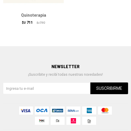
Quinoterapia
711
$U
790
$U
NEWSLETTER
¡Suscribite y recibí todas nuestras novedades!
SUSCRIBIRME