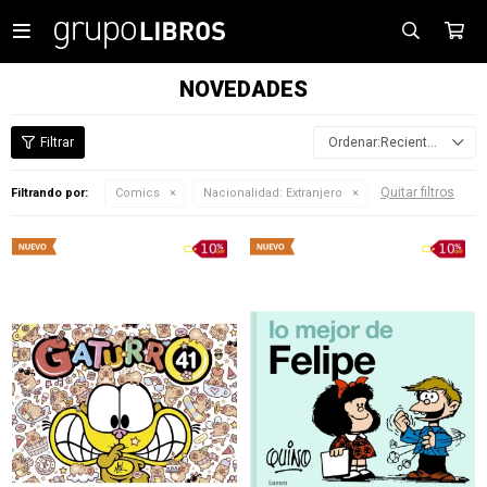

NOVEDADES
Recientes
Quitar filtros
Filtrando por:
Comics
Nacionalidad:
Extranjero