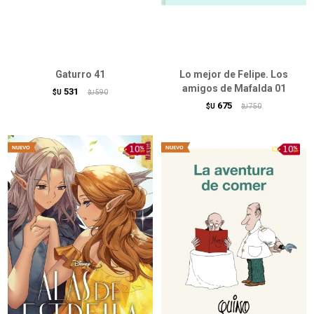
Gaturro 41
Lo mejor de Felipe. Los
amigos de Mafalda 01
531
$U
590
$U
675
$U
750
$U