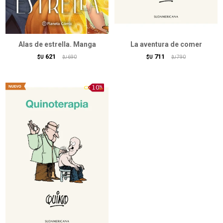
Alas de estrella. Manga
La aventura de comer
621
711
$U
690
$U
790
$U
$U