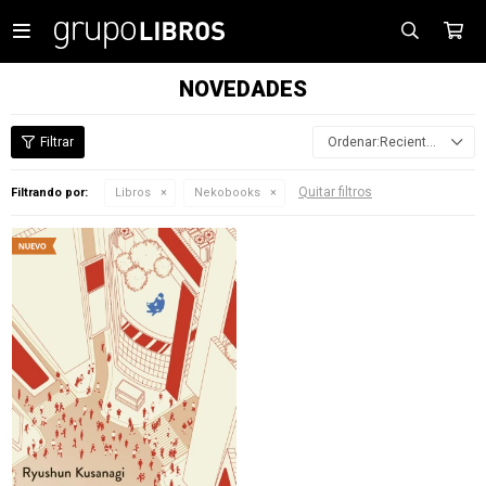

NOVEDADES
Recientes
Quitar filtros
Filtrando por:
Libros
Nekobooks