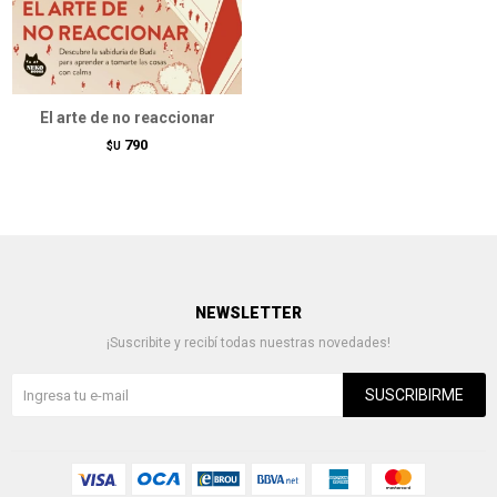
El arte de no reaccionar
790
$U
NEWSLETTER
¡Suscribite y recibí todas nuestras novedades!
SUSCRIBIRME