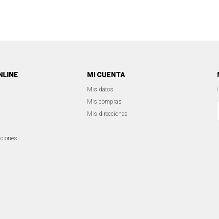
NLINE
MI CUENTA
Mis datos
Mis compras
Mis direcciones
iciones