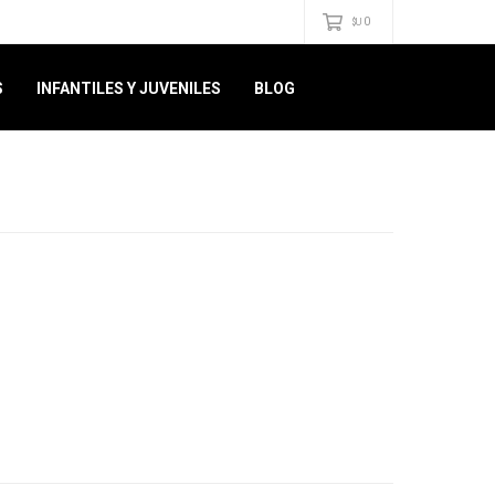
0
$U
S
INFANTILES Y JUVENILES
BLOG