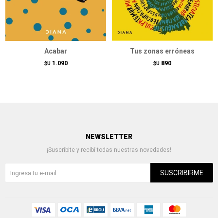
Acabar
Tus zonas erróneas
1.090
890
$U
$U
NEWSLETTER
¡Suscribite y recibí todas nuestras novedades!
SUSCRIBIRME