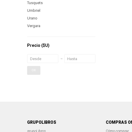
Tusquets
Umbriel
Urano
Vergara
Precio
($U)
OK
GRUPOLIBROS
COMPRAS O
grupoLibros
Cómo comprar