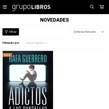

NOVEDADES
Recientes
Filtrando por:
Libros Cúpula