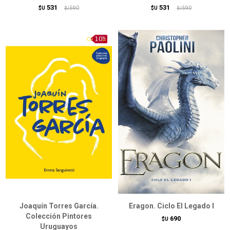
531
531
$U
590
$U
590
$U
$U
Joaquín Torres García.
Eragon. Ciclo El Legado I
Colección Pintores
690
$U
Uruguayos