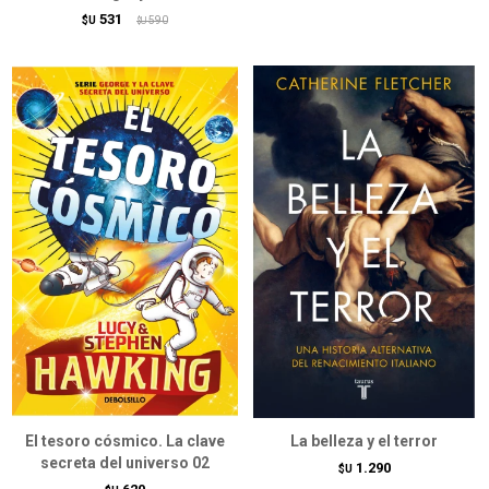
531
$U
590
$U
El tesoro cósmico. La clave
La belleza y el terror
secreta del universo 02
1.290
$U