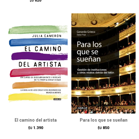
620
$U
El camino del artista
Para los que se sueñan
1.390
850
$U
$U