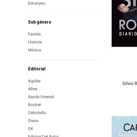
Extranjero
Sub género
Familia
Historia
Música
Editorial
Aguilar
Silvio 
Altea
Banda Oriental
Booket
Debolsillo
Diana
DK
Edicion Del Autor