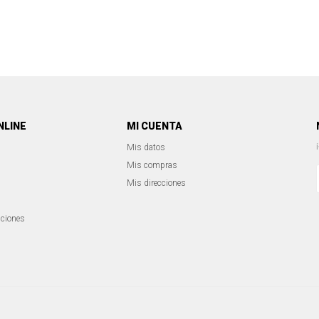
NLINE
MI CUENTA
Mis datos
Mis compras
Mis direcciones
iciones