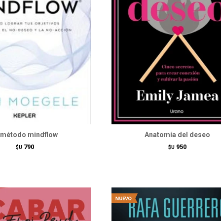
 método mindflow
Anatomía del deseo
790
950
$U
$U