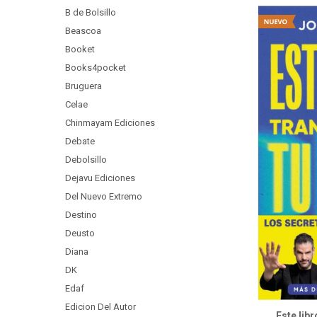
B de Bolsillo
Beascoa
Booket
Books4pocket
Bruguera
Celae
Chinmayam Ediciones
Debate
Debolsillo
Dejavu Ediciones
Del Nuevo Extremo
Destino
Deusto
Diana
DK
Edaf
Edicion Del Autor
Este lib