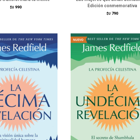
Edición conmemorativa
990
$U
790
$U