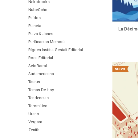
Nekobooks
NubeOcho
Paidos
Planeta
La Décima
Plaza & Janes
Purificacion Memoria
Rigden Institut Gestalt Editorial
Roca Editorial
Seix Barral
Sudamericana
Taurus
Temas De Hoy
Tendencias
Toromitico
Urano
Vergara
Zenith