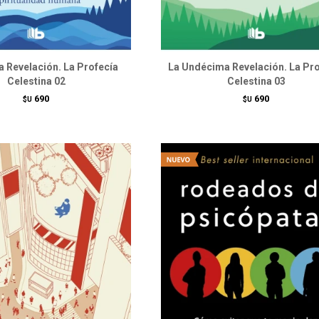
 Revelación. La Profecía
La Undécima Revelación. La Pr
Celestina 02
Celestina 03
690
690
$U
$U