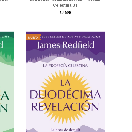
Celestina 01
690
$U