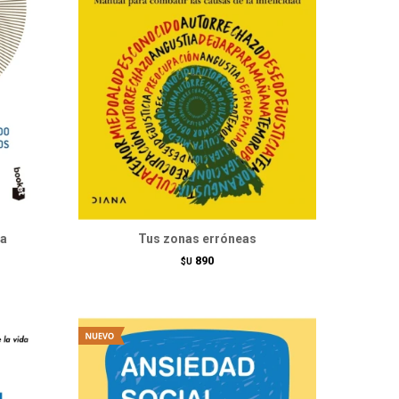
ra
Tus zonas erróneas
890
$U