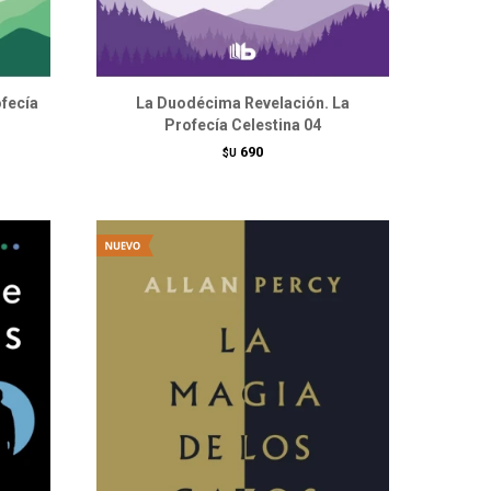
ofecía
La Duodécima Revelación. La
Profecía Celestina 04
690
$U