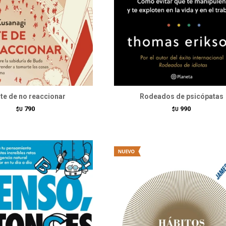
rte de no reaccionar
Rodeados de psicópatas
790
990
$U
$U