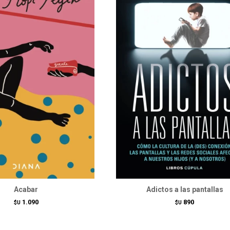
Acabar
Adictos a las pantallas
1.090
890
$U
$U