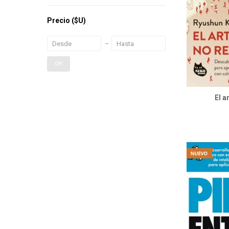
Precio
($U)
OK
El a