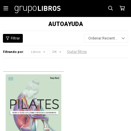

AUTOAYUDA
Recientes
Quitar filtros
Filtrando por:
Libros
DK