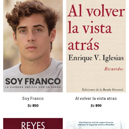
Soy Franco
Al volver la vista atras
850
890
$U
$U