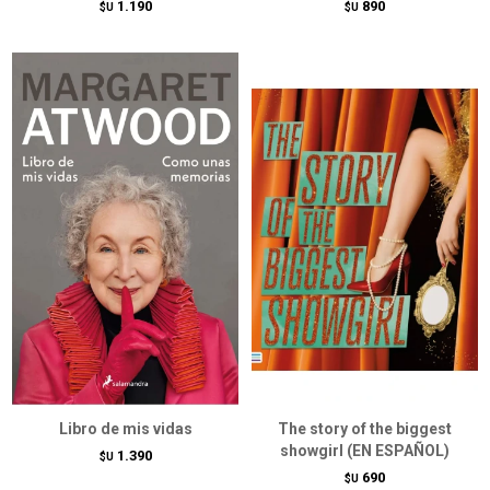
1.190
890
$U
$U
Libro de mis vidas
The story of the biggest
showgirl (EN ESPAÑOL)
1.390
$U
690
$U