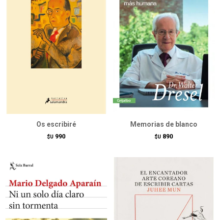
Os escribiré
Memorias de blanco
990
890
$U
$U