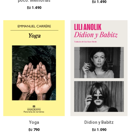
poco. Memorias
1.490
$U
1.490
$U
Yoga
Didion y Babitz
790
1.090
$U
$U