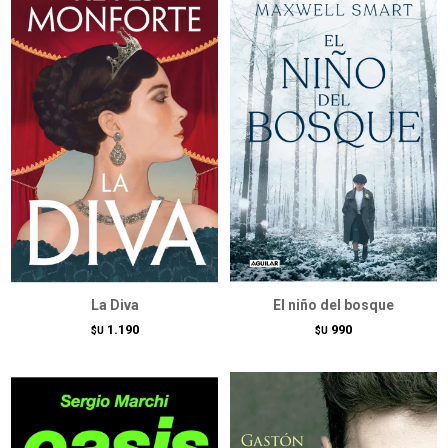
La Diva
El niño del bosque
1.190
990
$U
$U