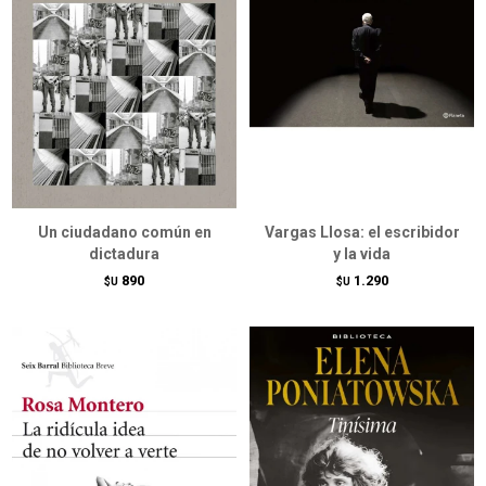
Un ciudadano común en
Vargas Llosa: el escribidor
dictadura
y la vida
890
1.290
$U
$U