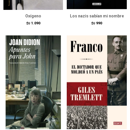
Oxígeno
Los nazis sabían mi nombre
1.090
990
$U
$U