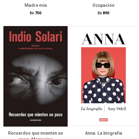
Madre mía
Ocupación
750
890
$U
$U
Recuerdos que mienten un
Anna. La biografía