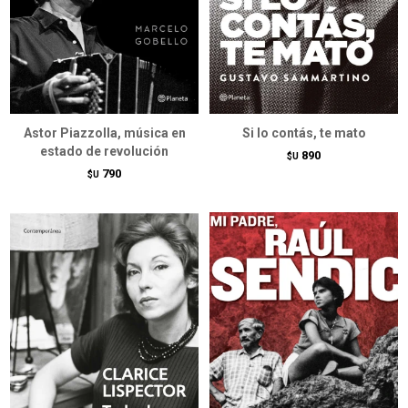
Astor Piazzolla, música en
Si lo contás, te mato
estado de revolución
890
$U
790
$U