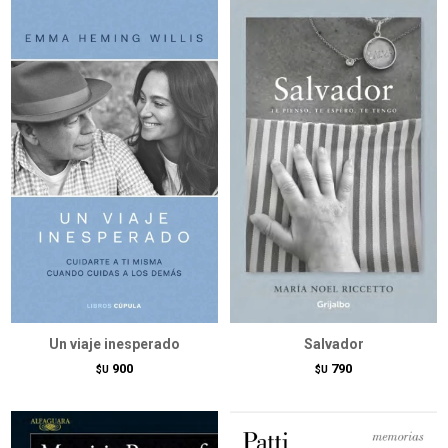
Un viaje inesperado
Salvador
900
790
$U
$U