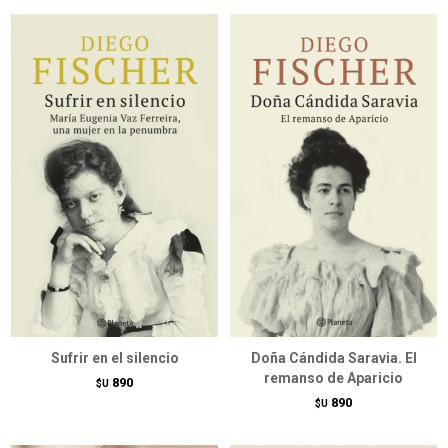
Sufrir en el silencio
Doña Cándida Saravia. El
remanso de Aparicio
890
$U
890
$U