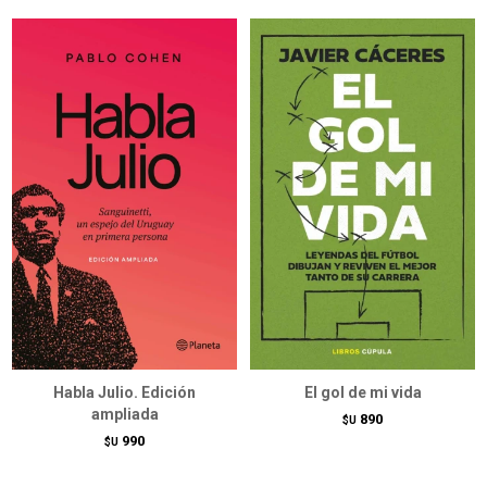
Habla Julio. Edición
El gol de mi vida
ampliada
890
$U
990
$U