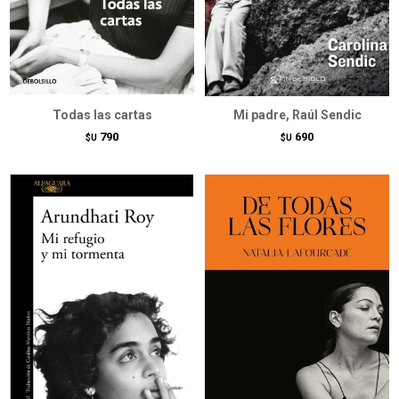
Todas las cartas
Mi padre, Raúl Sendic
790
690
$U
$U