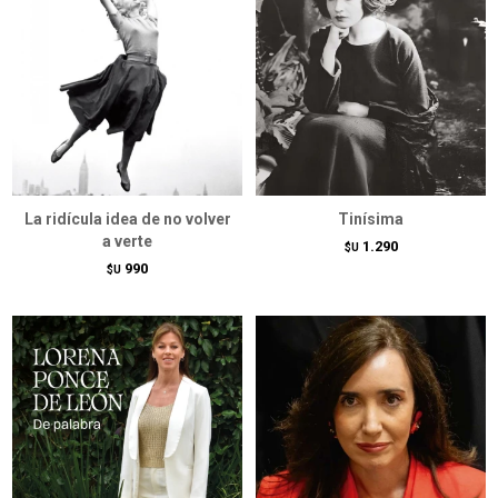
La ridícula idea de no volver
Tinísima
a verte
1.290
$U
990
$U