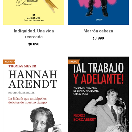
Indignidad. Una vida
Marrón cabeza
recreada
890
$U
890
$U