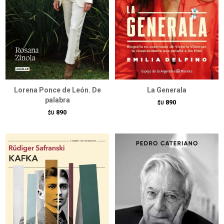
Lorena Ponce de León. De
La Generala
palabra
890
$U
890
$U