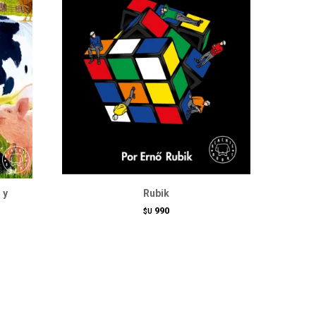
 y
Rubik
990
$U