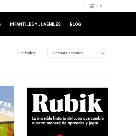
0
$U
S
INFANTILES Y JUVENILES
BLOG
3 artículos
Recientes