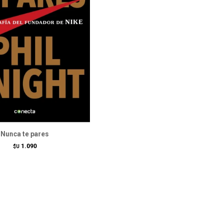
Nunca te pares
1.090
$U