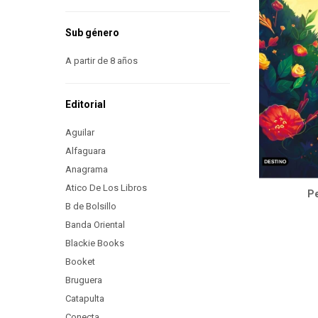
Sub género
A partir de 8 años
Editorial
Aguilar
Alfaguara
Anagrama
Atico De Los Libros
P
B de Bolsillo
Banda Oriental
Blackie Books
Booket
Bruguera
Catapulta
Conecta