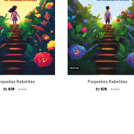
equeñas Rebeldes
Pequeños Rebeldes
828
828
$U
920
$U
920
$U
$U