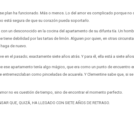
 ese plan ha funcionado. Más o menos. Lo del amor es complicado porque no q
o está segura de que su corazón pueda soportarlo.
 con un desconocido en la cocina del apartamento de su difunta tía. Un hom
 tiene debilidad por las tartas de limón. Alguien por quien, en otras circunsta
 haga de nuevo.
ve en el pasado; exactamente siete años atrás. Y para él, ella está a siete años
que ese apartamento tenía algo mágico, que era como un punto de encuentro en
entremezclaban como pinceladas de acuarela. Y Clementine sabe que, si se
 amor no es cuestión de tiempo, sino de encontrar el momento perfecto.
NSAR QUE, QUIZÁ, HA LLEGADO CON SIETE AÑOS DE RETRASO.