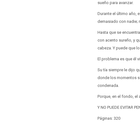
sueño para avanzar.
Durante el último año,
demasiado con nadie; n
Hasta que se encuentra
con acento sureño, y que
cabeza. Y puede que lo
El problema es que él vi
Su tía siempre le dijo 
donde los momentos se 
condenada.
Porque, en el fondo, el
Y NO PUEDE EVITAR PE
Páginas: 320