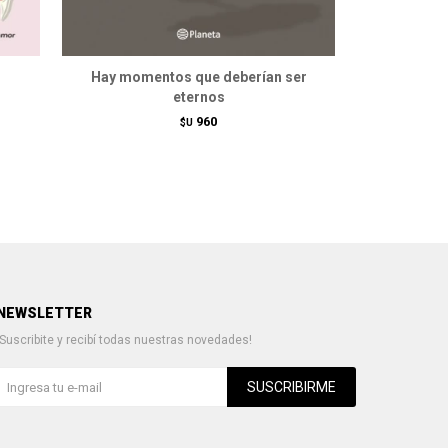
Hay momentos que deberían ser
Estuche
eternos
960
$U
NEWSLETTER
¡Suscribite y recibí todas nuestras novedades!
SUSCRIBIRME