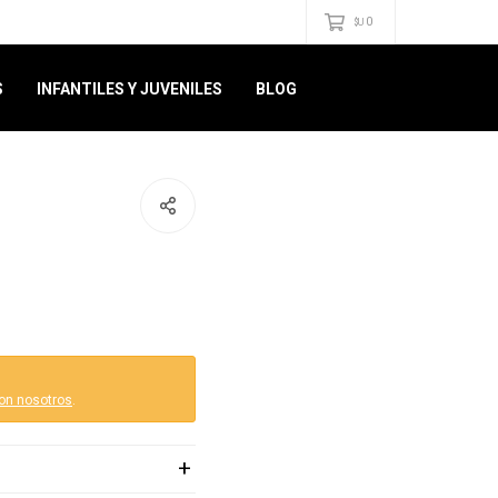
0
$U
S
INFANTILES Y JUVENILES
BLOG
on nosotros
.