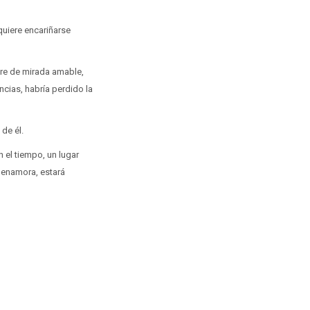
uiere encariñarse
bre de mirada amable,
ncias, habría perdido la
 de él.
 el tiempo, un lugar
 enamora, estará