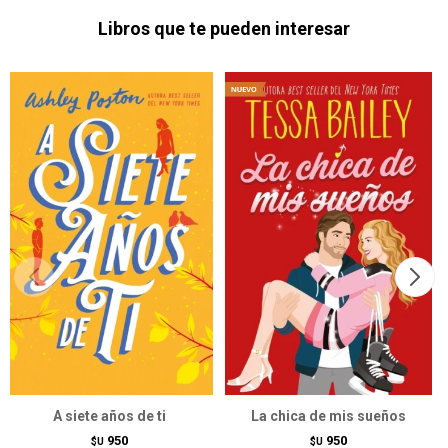
Libros que te pueden interesar
A siete años de ti
La chica de mis sueños
950
950
$U
$U