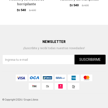
horripilante
540
$U
600
$U
540
$U
600
$U
NEWSLETTER
¡Suscribite y recibí todas nuestras novedades!
SUSCRIBIRME
© Copyright 2026 / Grupo Libros