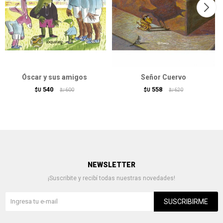
Óscar y sus amigos
Señor Cuervo
540
558
$U
600
$U
620
$U
$U
NEWSLETTER
¡Suscribite y recibí todas nuestras novedades!
SUSCRIBIRME