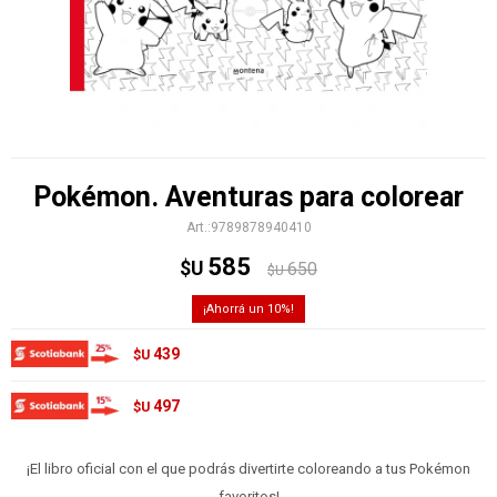
Pokémon. Aventuras para colorear
9789878940410
585
$U
650
$U
10
439
$U
497
$U
¡El libro oficial con el que podrás divertirte coloreando a tus Pokémon
favoritos!