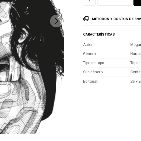
MÉTODOS Y COSTOS DE ENV
CARACTERÍSTICAS
Autor
Megan
Género
Narrat
Tipo de tapa
Tapa 
Sub género
Cont
Editorial
Seix B