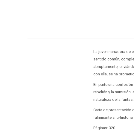
La joven narradora de e
sentido común, complet
abruptamente, enviándo
con ella, se ha prometi
En parte una confesión 
rebelión y la sumisión,
naturaleza de la fantas
Carta de presentación d
fulminante anti-histori
Páginas: 320