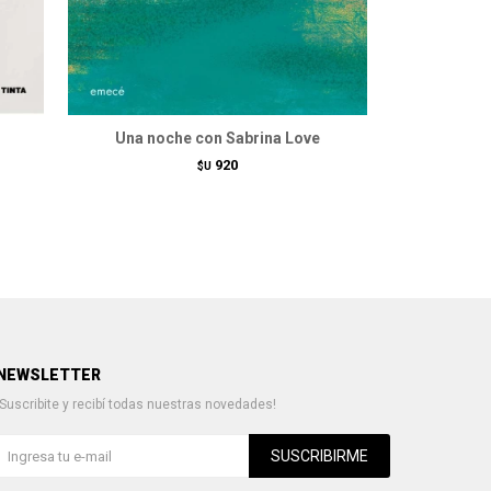
Una noche con Sabrina Love
Los 
920
$U
NEWSLETTER
¡Suscribite y recibí todas nuestras novedades!
SUSCRIBIRME