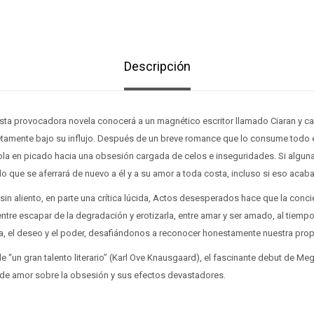
Descripción
sta provocadora novela conocerá a un magnético escritor llamado Ciaran y cae
amente bajo su influjo. Después de un breve romance que lo consume todo é
la en picado hacia una obsesión cargada de celos e inseguridades. Si alguna
do que se aferrará de nuevo a él y a su amor a toda costa, incluso si eso acab
sin aliento, en parte una crítica lúcida, Actos desesperados hace que la concie
 entre escapar de la degradación y erotizarla, entre amar y ser amado, al tiemp
ía, el deseo y el poder, desafiándonos a reconocer honestamente nuestra propi
e “un gran talento literario” (Karl Ove Knausgaard), el fascinante debut de M
a de amor sobre la obsesión y sus efectos devastadores.