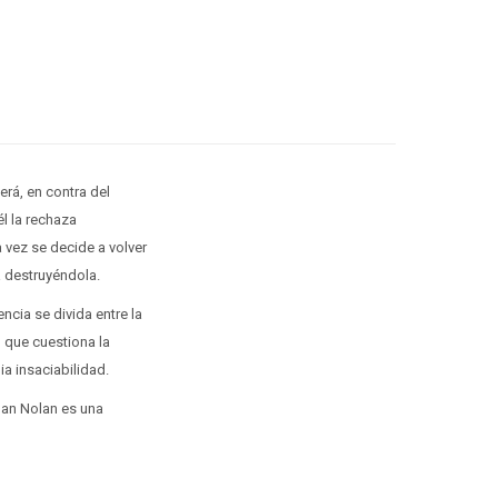
rá, en contra del
l la rechaza
 vez se decide a volver
a destruyéndola.
ncia se divida entre la
o que cuestiona la
a insaciabilidad.
egan Nolan es una