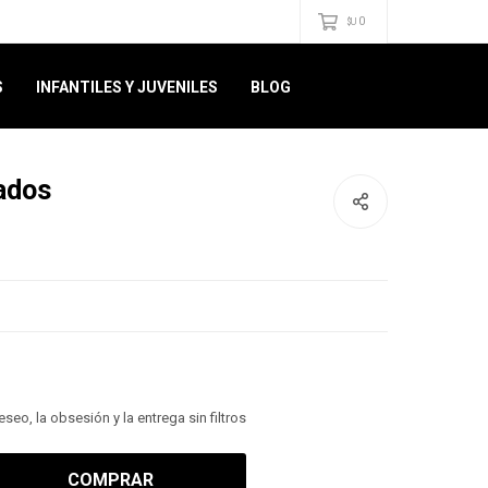
0
$U
S
INFANTILES Y JUVENILES
BLOG
ados
seo, la obsesión y la entrega sin filtros
COMPRAR