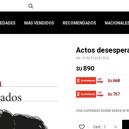
EDADES
MÁS VENDIDOS
RECOMENDADOS
NACIONALE
Actos desesper
9786316691354
890
$U
668
$U
757
$U
Una confesión brutal sobre el de
1