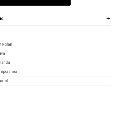
ÍO
 Nolan
iva
blanda
emporánea
arral