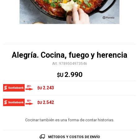
Alegría. Cocina, fuego y herencia
9789504973546
2.990
$U
2.243
$U
2.542
$U
Cocinar también es una forma de contar historias.
MÉTODOS Y COSTOS DE ENVÍO