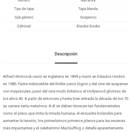
Género
Narrativa
Tipo de tapa
Tapa blanda
Sub género
Suspenso
Editorial
Blackie Books
Descripción
Alfred Hitchcock nació en Inglaterra en 1899 y murió en Estados Unidos
en 1980. Padre indiscutible del thriller psico­ lógico y del cine de suspense
con mayúsculas, pasó del cine mudo británico al Hollywood glorioso de
los años 40. A partir de entonces y hasta bien entrada la década de los 70
su carrera sería meteórica. A él se deben técnicas tan fundamentales
como el plano que imita la mirada humana, el encuadre holandés para
aumentar la tensión, los primerísimos primeros planos para las escenas
más impactantes y el celebérrimo MacGuffing o detalle apa­rentemente