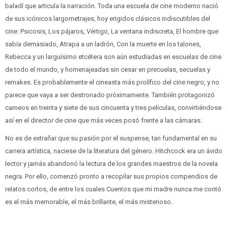
baladí que articula la narración. Toda una escuela de cine moderno nació
de sus icónicos largometrajes, hoy erigi­dos clásicos indiscutibles del
cine: Psicosis, Los pájaros, Vértigo, La ventana indiscreta, El hombre que
sabía demasiado, Atrapa a un ladrón, Con la muerte en los talones,
Rebecca y un larguísimo etcétera son aún estudiadas en escuelas de cine
de todo el mun­do, y homenajeadas sin cesar en precuelas, secuelas y
remakes. Es probablemente el cineasta más prolífico del cine negro, y no
parece que vaya a ser destronado próximamente. También pro­tagonizó
cameos en treinta y siete de sus cincuenta y tres pelícu­las, convirtiéndose
así en el director de cine que más veces posó frente a las cámaras.
No es de extrañar que su pasión por el suspense, tan fundamental en su
carrera artística, naciese de la literatura del gé­nero. Hitchcock era un ávido
lector y jamás abandonó la lectu­ra de los grandes maestros de la novela
negra. Por ello, comenzó pronto a recopilar sus propios compendios de
relatos cortos, de entre los cuales Cuentos que mi madre nunca me contó
es el más memorable, el más brillante, el más misterioso.