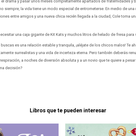
do el drama y pasar unos meses completamente apartados de fraternidades y 
omo siempre, la vida tiene un modo especial de entrometerse. En medio de una
iones entre amigos y una nueva chica recién llegada a la ciudad, Cole toma u
ecesitar una caja gigante de Kit Kats y muchos litros de helado de fresa para s
uscas es una relación estable y tranquila, ¡aléjate de los chicos malos! Te a
mente surrealistas y una vida de incerteza eterna. Pero también deberás renu
 respiración, a noches de diversión absoluta y a un novio que te quiere a pesar
na decisión?
Libros que te pueden interesar