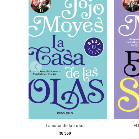
La casa de las olas
El
550
$U