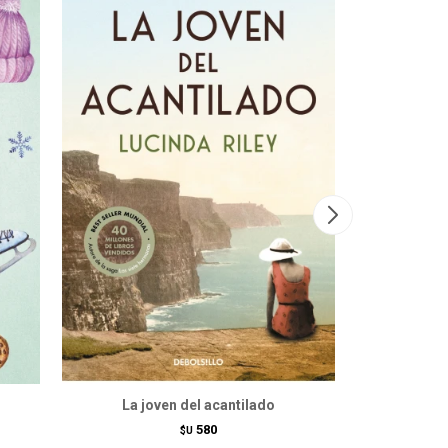
La joven del acantilado
P
580
$U