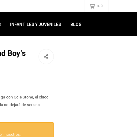
0
$U
S
INFANTILES Y JUVENILES
BLOG
d Boy's
lga con Cole Stone, el chico
da no dejará de ser una
on nosotros
.