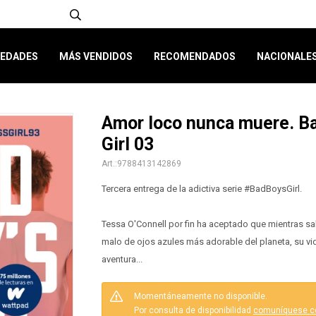
EDADES
MÁS VENDIDOS
RECOMENDADOS
NACIONALE
Amor loco nunca muere. Ba
Girl 03
9788413142869
Tercera entrega de la adictiva serie #BadBoysGirl.
Tessa O'Connell por fin ha aceptado que mientras sa
malo de ojos azules más adorable del planeta, su vi
aventura...
Momentáneamente no disponible.
Por consulta de disponibilidad
comuníquese c