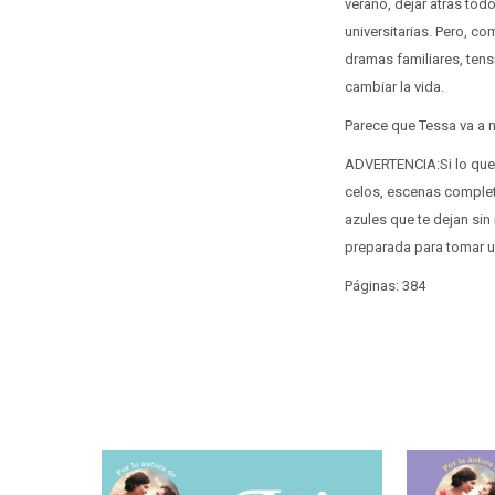
verano, dejar atrás to
universitarias. Pero, c
dramas familiares, tens
cambiar la vida.
Parece que Tessa va a n
ADVERTENCIA:Si lo que b
celos, escenas completa
azules que te dejan sin
preparada para tomar u
Páginas: 384