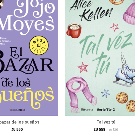
 bazar de los sueños
Tal vez tú
550
558
$U
$U
620
$U