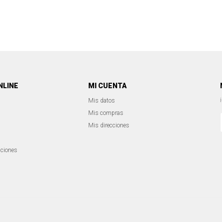
NLINE
MI CUENTA
Mis datos
Mis compras
Mis direcciones
iciones