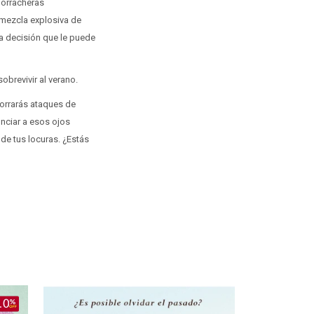
borracheras
 mezcla explosiva de
na decisión que le puede
obrevivir al verano.
horrarás ataques de
nciar a esos ojos
 de tus locuras. ¿Estás