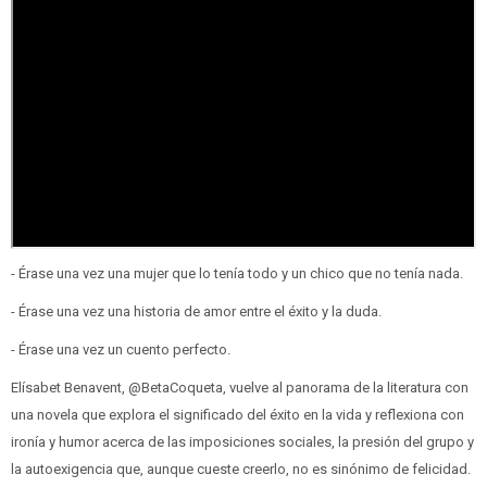
- Érase una vez una mujer que lo tenía todo y un chico que no tenía nada.
- Érase una vez una historia de amor entre el éxito y la duda.
- Érase una vez un cuento perfecto.
Elísabet Benavent, @BetaCoqueta, vuelve al panorama de la literatura con
una novela que explora el significado del éxito en la vida y reflexiona con
ironía y humor acerca de las imposiciones sociales, la presión del grupo y
la autoexigencia que, aunque cueste creerlo, no es sinónimo de felicidad.