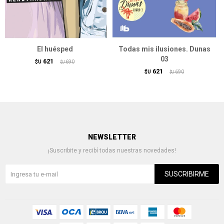
El huésped
Todas mis ilusiones. Dunas
03
621
$U
690
$U
621
$U
690
$U
NEWSLETTER
¡Suscribite y recibí todas nuestras novedades!
SUSCRIBIRME