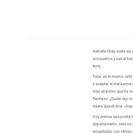
Isabella Shay suele ser
sus sueños y oye al bar
Amy.
Total, es el mismo caf
a aceptar el mal karma 
más atractivo que ha vi
flechazo. ¿Quién dijo m
Hasta que él dice: «Su
Izzy piensa que podrá a
departamento, este no e
encantador con «Amy», p