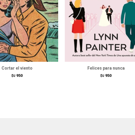
Cortar el viento
Felices para nunca
950
950
$U
$U