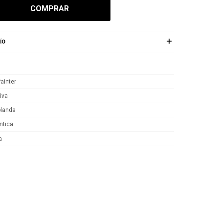
COMPRAR
ÍO
ainter
iva
blanda
tica
a