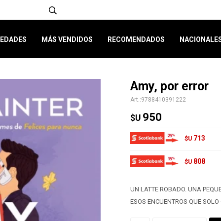
EDADES
MÁS VENDIDOS
RECOMENDADOS
NACIONALE
Amy, por error
9788410391222
950
$U
713
$U
808
$U
UN LATTE ROBADO. UNA PEQUE
ESOS ENCUENTROS QUE SOLO 