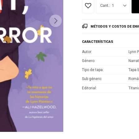
1
MÉTODOS Y COSTOS DE ENV
CARACTERÍSTICAS
Autor
Lynn P
Género
Narrat
Tipo de tapa
Tapa 
Sub género
Román
Editorial
Titani