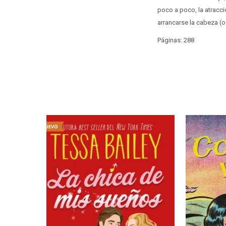
poco a poco, la atracci
arrancarse la cabeza (o 
Páginas: 288