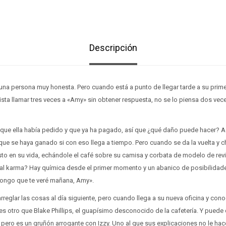
Descripción
 una persona muy honesta. Pero cuando está a punto de llegar tarde a su primer
ista llamar tres veces a «Amy» sin obtener respuesta, no se lo piensa dos vec
é que ella había pedido y que ya ha pagado, así que ¿qué daño puede hacer? 
que se haya ganado si con eso llega a tiempo. Pero cuando se da la vuelta y 
sto en su vida, echándole el café sobre su camisa y corbata de modelo de revi
al karma? Hay química desde el primer momento y un abanico de posibilidades 
pongo que te veré mañana, Amy».
rreglar las cosas al día siguiente, pero cuando llega a su nueva oficina y cono
s otro que Blake Phillips, el guapísimo desconocido de la cafetería. Y puede
ero es un gruñón arrogante con Izzy. Uno al que sus explicaciones no le hace