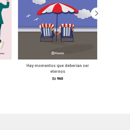
Hay momentos que deberían ser
Estuche
eternos
960
$U