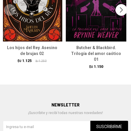
Los hijos del Rey. Asesino
Butcher & Blackbird.
de brujas 02
Trilogía del amor caótico
01
1.125
$U
1.250
$U
1.150
$U
NEWSLETTER
¡Suscribite y recibí todas nuestras novedades!
SUSCRIBIRME