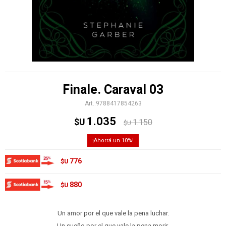
Finale. Caraval 03
9788417854263
1.035
$U
1.150
$U
10
776
$U
880
$U
Un amor por el que vale la pena luchar.
Un sueño por el que vale la pena morir.