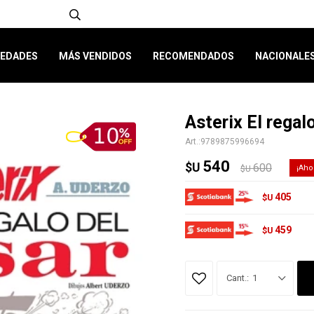
EDADES
MÁS VENDIDOS
RECOMENDADOS
NACIONALE
Asterix El regal
9789875996694
540
$U
600
$U
405
$U
459
$U
1