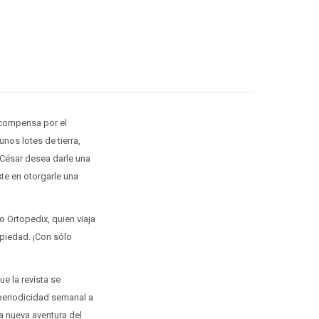
ecompensa por el
nos lotes de tierra,
 César desea darle una
te en otorgarle una
 Ortopedix, quien viaja
opiedad. ¡Con sólo
ue la revista se
periodicidad semanal a
a nueva aventura del