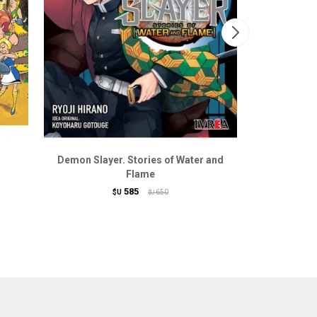
Demon Slayer. Stories of Water and
G
Flame
585
$U
650
$U