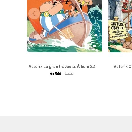
Asterix La gran travesía. Álbum 22
Asterix O
540
$U
600
$U