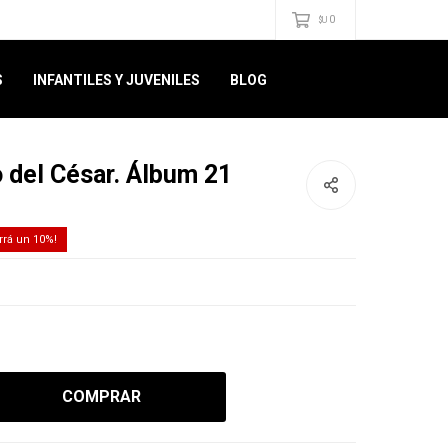
0
$U
S
INFANTILES Y JUVENILES
BLOG
o del César. Álbum 21
10
COMPRAR