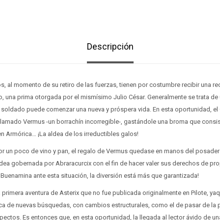
Descripción
, al momento de su retiro de las fuerzas, tienen por costumbre recibir una r
do, una prima otorgada por el mismísimo Julio César. Generalmente se trata de u
 soldado puede comenzar una nueva y próspera vida. En esta oportunidad, el
 llamado Vermus -un borrachín incorregible-, gastándole una broma que consis
 en Armórica… ¡La aldea de los irreductibles galos!
por un poco de vino y pan, el regalo de Vermus quedase en manos del posadero
 aldea gobernada por Abraracurcix con el fin de hacer valer sus derechos de pr
 Buenamina ante esta situación, la diversión está más que garantizada!
a primera aventura de Asterix que no fue publicada originalmente en Pilote, yaq
a de nuevas búsquedas, con cambios estructurales, como el de pasar de la 
pectos. Es entonces que, en esta oportunidad, la llegada al lector ávido de un