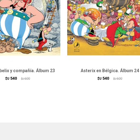
belix y compañía. Álbum 23
Asterix en Bélgica. Álbum 24
540
540
$U
600
$U
600
$U
$U