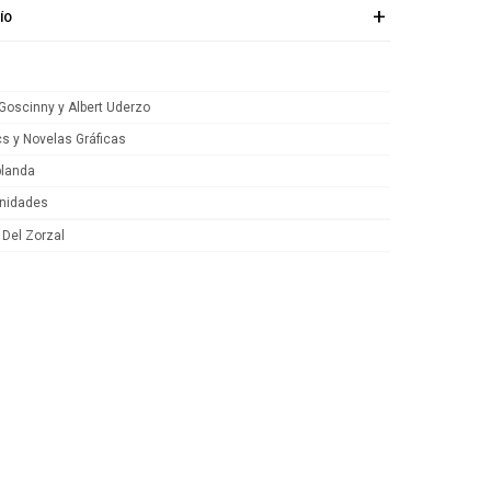
ÍO
Goscinny y Albert Uderzo
s y Novelas Gráficas
blanda
nidades
 Del Zorzal