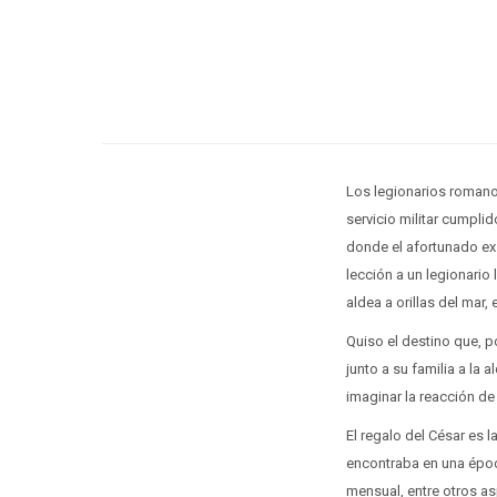
Los legionarios romanos
servicio militar cumpli
donde el afortunado ex
lección a un legionario
aldea a orillas del mar,
Quiso el destino que, 
junto a su familia a la
imaginar la reacción de
El regalo del César es l
encontraba en una époc
mensual, entre otros as