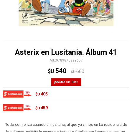
Asterix en Lusitania. Álbum 41
9789875999657
540
$U
600
$U
10
405
$U
459
$U
Todo comienza cuando un lusitano, al que ya vimos en La residencia de
los dioses, solicita la ayuda de Asterix y Obelix para liberar a su amigo,