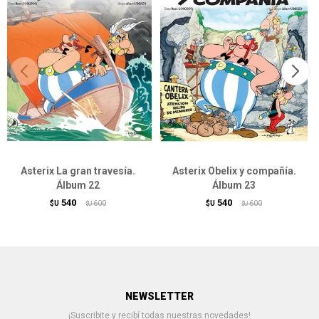
Asterix La gran travesía.
Asterix Obelix y compañía.
Álbum 22
Álbum 23
540
540
$U
600
$U
600
$U
$U
NEWSLETTER
¡Suscribite y recibí todas nuestras novedades!