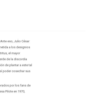
 Ante eso, Julio César
ometida a los designios
ritus, el mayor
rde de la discordia
n de plantar a este tal
 así poder cosechar sus
brados por los fans de
esa Pilote en 1970,