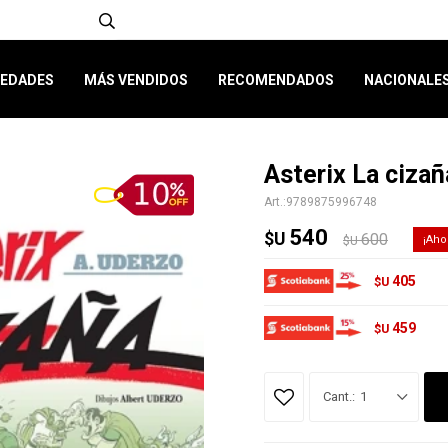
EDADES
MÁS VENDIDOS
RECOMENDADOS
NACIONALE
Asterix La ciza
9789875996748
540
$U
600
$U
405
$U
459
$U
1