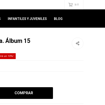
0
$U
S
INFANTILES Y JUVENILES
BLOG
ña. Álbum 15
10
COMPRAR