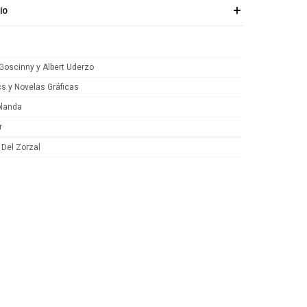
ÍO
Goscinny y Albert Uderzo
s y Novelas Gráficas
blanda
r
 Del Zorzal