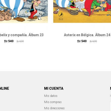
belix y compañía. Álbum 23
Asterix en Bélgica. Álbum 24
540
540
$U
600
$U
600
$U
$U
NLINE
MI CUENTA
Mis datos
Mis compras
Mis direcciones