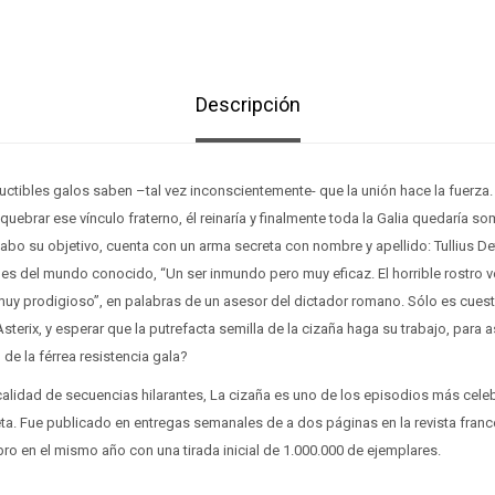
Descripción
ductibles galos saben –tal vez inconscientemente- que la unión hace la fuerza.
a quebrar ese vínculo fraterno, él reinaría y finalmente toda la Galia quedaría s
cabo su objetivo, cuenta con un arma secreta con nombre y apellido: Tullius Det
s del mundo conocido, “Un ser inmundo pero muy eficaz. El horrible rostro ve
uy prodigioso”, en palabras de un asesor del dictador romano. Sólo es cuestió
Asterix, y esperar que la putrefacta semilla de la cizaña haga su trabajo, para
n de la férrea resistencia gala?
calidad de secuencias hilarantes, La cizaña es uno de los episodios más cele
eta. Fue publicado en entregas semanales de a dos páginas en la revista franc
ro en el mismo año con una tirada inicial de 1.000.000 de ejemplares.