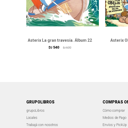
Asterix La gran travesía. Álbum 22
Asterix O
540
$U
600
$U
GRUPOLIBROS
COMPRAS O
grupoLibros
Cómo comprar
Locales
Medios de Pago
Trabajá con nosotros
Envíos y PickUp