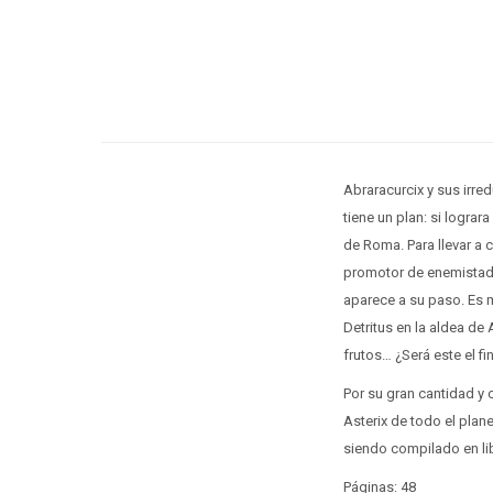
Abraracurcix y sus irre
tiene un plan: si lograr
de Roma. Para llevar a 
promotor de enemistade
aparece a su paso. Es m
Detritus en la aldea de 
frutos… ¿Será este el fi
Por su gran cantidad y 
Asterix de todo el plan
siendo compilado en lib
Páginas: 48