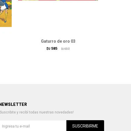
Gaturro de oro 03
585
$U
650
$U
NEWSLETTER
¡Suscribite y recibí todas nuestras novedades!
SUSCRIBIRME