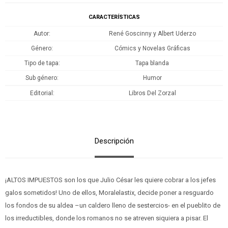
CARACTERÍSTICAS
Autor
René Goscinny y Albert Uderzo
Género
Cómics y Novelas Gráficas
Tipo de tapa
Tapa blanda
Sub género
Humor
Editorial
Libros Del Zorzal
Descripción
¡ALTOS IMPUESTOS son los que Julio César les quiere cobrar a los jefes
galos sometidos! Uno de ellos, Moralelastix, decide poner a resguardo
los fondos de su aldea –un caldero lleno de sestercios- en el pueblito de
los irreductibles, donde los romanos no se atreven siquiera a pisar. El