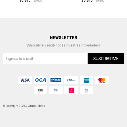
540
540
$U
600
$U
600
$U
$U
NEWSLETTER
¡Suscribite y recibí todas nuestras novedades!
SUSCRIBIRME
© Copyright 2026 / Grupo Libros