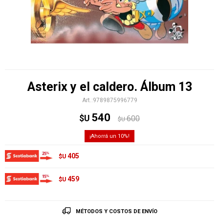
Asterix y el caldero. Álbum 13
9789875996779
540
$U
600
$U
10
405
$U
459
$U
MÉTODOS Y COSTOS DE ENVÍO