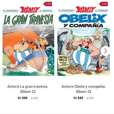
Asterix La gran travesía.
Asterix Obelix y compañía.
Álbum 22
Álbum 23
540
540
$U
600
$U
600
$U
$U