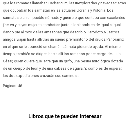
que los romanos llamaban Barbaricum, las inexploradas y nevadas tierras
que ocupaban los sármatas en las actuales Ucrania y Polonia. Los
sármatas eran un pueblo nómade y guerrero que contaba con excelentes
jinetes y cuyas mujeres combatían junto a los hombres de igual a igual,
dando pie al mito de las amazonas que describió Heródoto.Nuestros
amigos viajan hasta allí tras un sueño premonitorio del druida Panoramix
en el que se le apareció un chamán sármata pidiendo ayuda. Al mismo
tiempo, también se dirigen hacia allí los romanos por encargo de Julio
César, quien quiere que le traigan un grifo, una bestia mitológica dotada
de un cuerpo de león y de una cabeza de águila. Y, como es de esperar,
las dos expediciones cruzarán sus caminos…
Páginas: 48
Libros que te pueden interesar