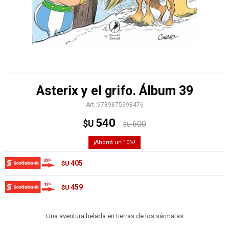
Asterix y el grifo. Álbum 39
9789875998476
540
$U
600
$U
10
405
$U
459
$U
Una aventura helada en tierras de los sármatas