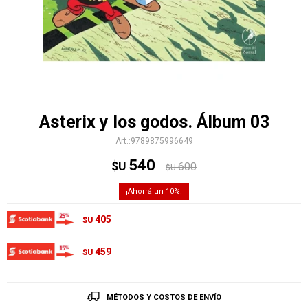
Asterix y los godos. Álbum 03
9789875996649
540
$U
600
$U
10
405
$U
459
$U
MÉTODOS Y COSTOS DE ENVÍO