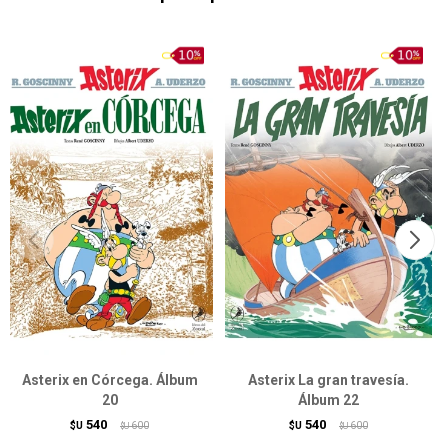
Asterix en Córcega. Álbum
Asterix La gran travesía.
20
Álbum 22
540
540
$U
600
$U
600
$U
$U