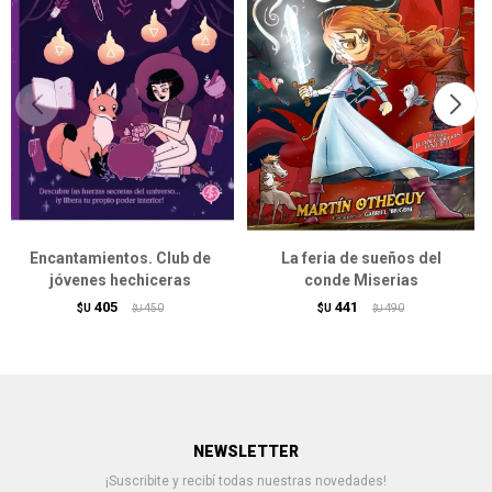
Encantamientos. Club de
La feria de sueños del
jóvenes hechiceras
conde Miserias
405
441
$U
450
$U
490
$U
$U
NEWSLETTER
¡Suscribite y recibí todas nuestras novedades!