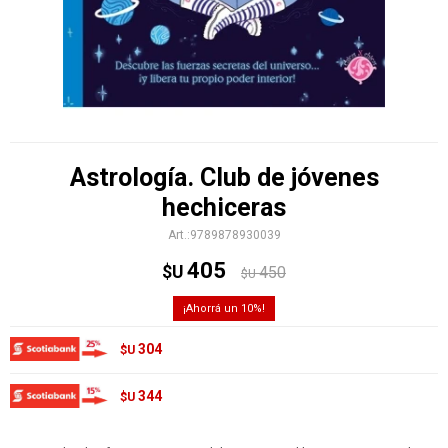
Astrología. Club de jóvenes
hechiceras
9789878930039
405
$U
450
$U
10
304
$U
344
$U