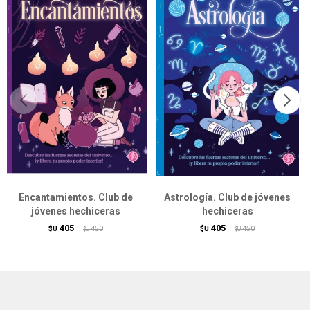
Encantamientos. Club de
Astrología. Club de jóvenes
jóvenes hechiceras
hechiceras
405
405
$U
450
$U
450
$U
$U