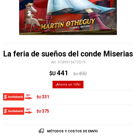
La feria de sueños del conde Miserias
9789915672519
441
$U
490
$U
10
331
$U
375
$U
MÉTODOS Y COSTOS DE ENVÍO