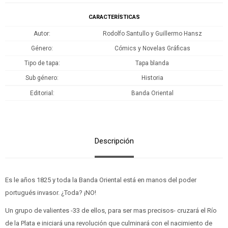
CARACTERÍSTICAS
Autor
Rodolfo Santullo y Guillermo Hansz
Género
Cómics y Novelas Gráficas
Tipo de tapa
Tapa blanda
Sub género
Historia
Editorial
Banda Oriental
Descripción
Es le años 1825 y toda la Banda Oriental está en manos del poder
portugués invasor. ¿Toda? ¡NO!
Un grupo de valientes -33 de ellos, para ser mas precisos- cruzará el Río
de la Plata e iniciará una revolución que culminará con el nacimiento de