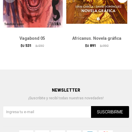
Vagabond 05
Africanus. Novela gráfica
531
891
$U
590
$U
990
$U
$U
NEWSLETTER
¡Suscribite y recibí todas nuestras novedades!
SUSCRIBIRME