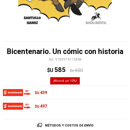
Bicentenario. Un cómic con historia
9789974113848
585
$U
650
$U
10
439
$U
497
$U
MÉTODOS Y COSTOS DE ENVÍO