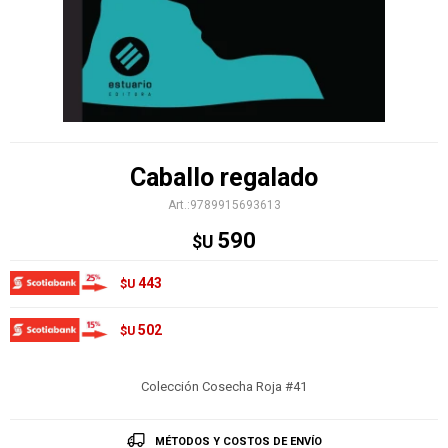
Caballo regalado
9789915693613
590
$U
443
$U
502
$U
Colección Cosecha Roja #41
MÉTODOS Y COSTOS DE ENVÍO