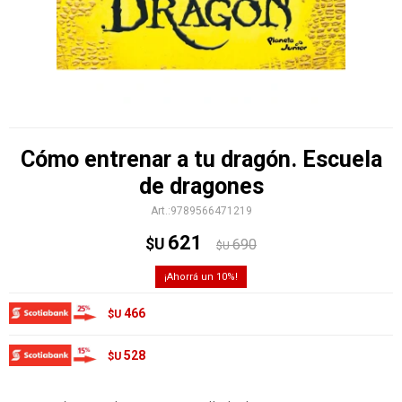
Cómo entrenar a tu dragón. Escuela
de dragones
9789566471219
621
$U
690
$U
10
466
$U
528
$U