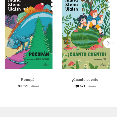
Pocopán
¡Cuánto cuento!
621
621
$U
690
$U
690
$U
$U