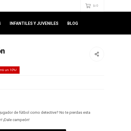
0
$U
S
INFANTILES Y JUVENILES
BLOG
ón
10
 jugador de fútbol como detective? No te pierdas esta
ón! ¡Dale campeón!