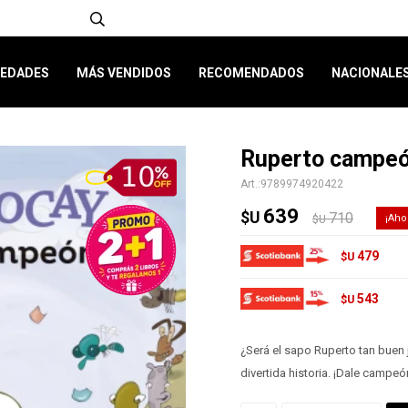
EDADES
MÁS VENDIDOS
RECOMENDADOS
NACIONALE
Ruperto campe
9789974920422
639
$U
710
$U
479
$U
543
$U
¿Será el sapo Ruperto tan buen
divertida historia. ¡Dale campe