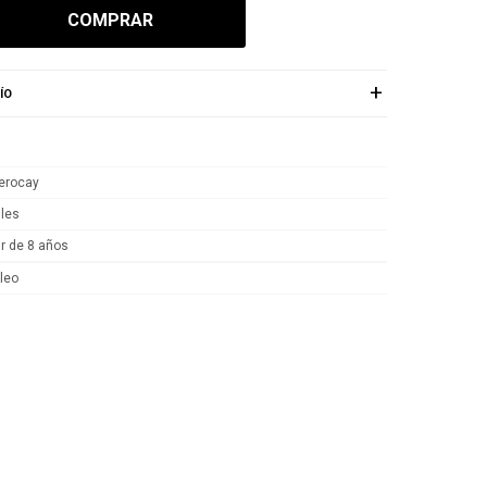
COMPRAR
ÍO
erocay
iles
ir de 8 años
leo