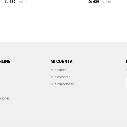
639
639
$U
710
$U
710
$U
$U
NLINE
MI CUENTA
Mis datos
Mis compras
Mis direcciones
iciones