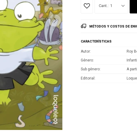
1
MÉTODOS Y COSTOS DE ENV
CARACTERÍSTICAS
Autor
Roy B
Género
Infant
Sub género
A part
Editorial
Loque