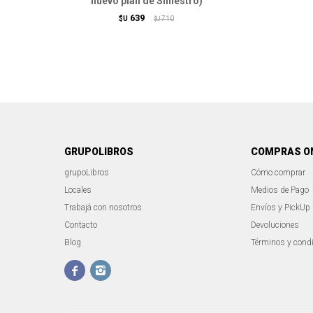
nuevo plan de Siniestro)
639
$U
710
$U
GRUPOLIBROS
COMPRAS O
grupoLibros
Cómo comprar
Locales
Medios de Pago
Trabajá con nosotros
Envíos y PickUp
Contacto
Devoluciones
Blog
Términos y cond

