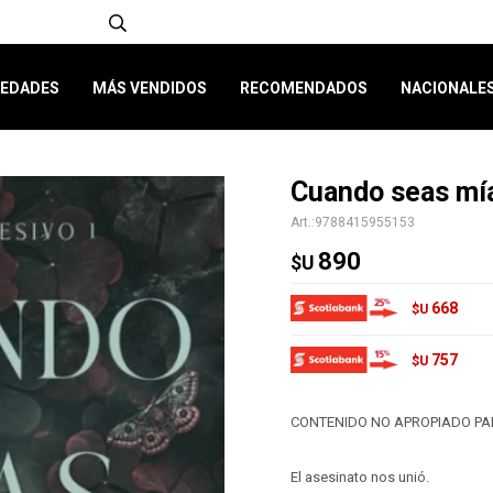
EDADES
MÁS VENDIDOS
RECOMENDADOS
NACIONALE
Cuando seas mí
9788415955153
890
$U
668
$U
757
$U
CONTENIDO NO APROPIADO PA
El asesinato nos unió.