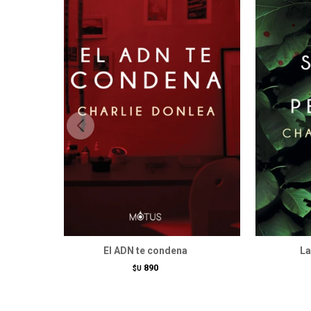
El ADN te condena
La
890
$U