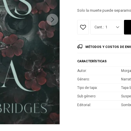
Solo la muerte puede separarno
1
MÉTODOS Y COSTOS DE ENV
CARACTERÍSTICAS
Autor
Morga
Género
Narrat
Tipo de tapa
Tapa 
Sub género
Susp
Editorial
Somb