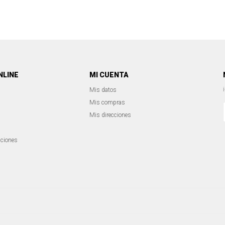
NLINE
MI CUENTA
Mis datos
Mis compras
Mis direcciones
iciones