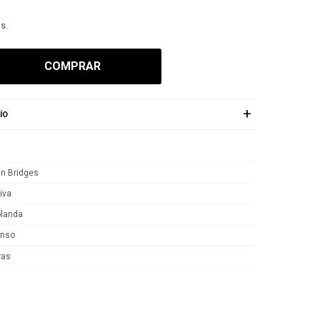
s.
COMPRAR
ÍO
n Bridges
iva
blanda
enso
ras