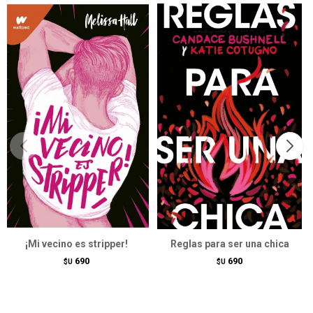
¡Mi vecino es stripper!
Reglas para ser una chica
690
690
$U
$U