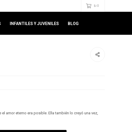
0
$U
S
INFANTILES Y JUVENILES
BLOG
el amor eterno era posible. Ella también lo creyó una vez,