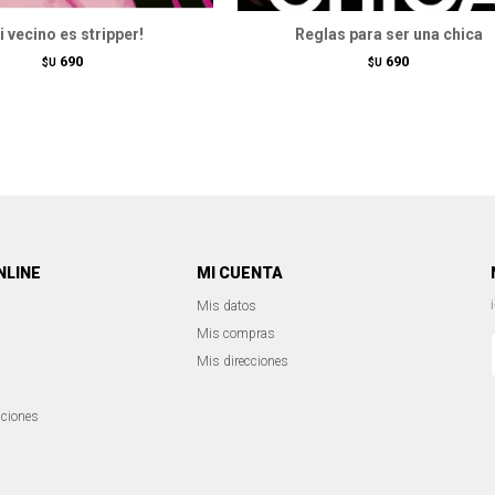
i vecino es stripper!
Reglas para ser una chica
690
690
$U
$U
NLINE
MI CUENTA
Mis datos
Mis compras
Mis direcciones
iciones