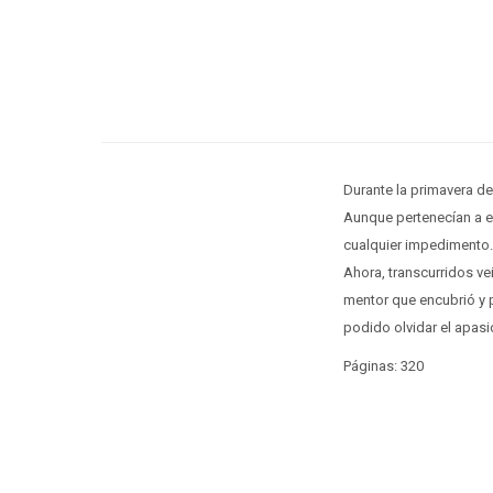
Durante la primavera de
Aunque pertenecían a es
cualquier impedimento.
Ahora, transcurridos ve
mentor que encubrió y p
podido olvidar el apas
Páginas: 320