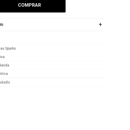
COMPRAR
ÍO
las Sparks
iva
blanda
tica
lsillo