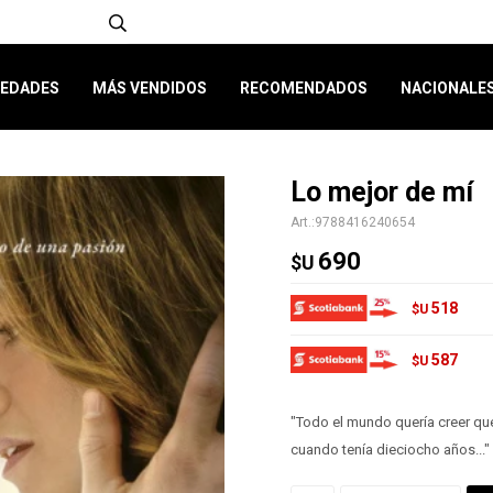
EDADES
MÁS VENDIDOS
RECOMENDADOS
NACIONALE
Lo mejor de mí
9788416240654
690
$U
518
$U
587
$U
"Todo el mundo quería creer que 
cuando tenía dieciocho años..."