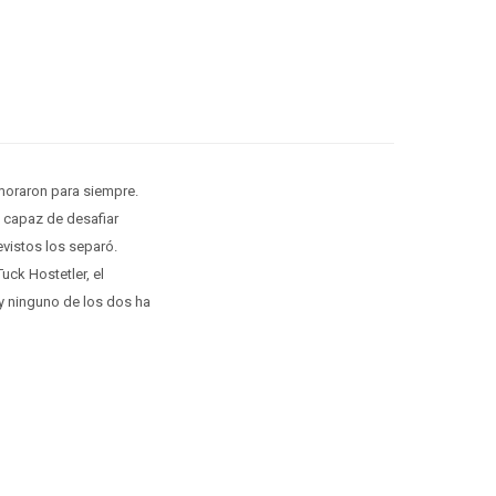
amoraron para siempre.
a capaz de desafiar
vistos los separó.
uck Hostetler, el
 y ninguno de los dos ha