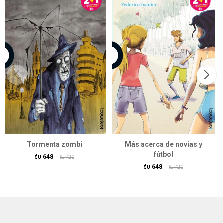
Tormenta zombi
Más acerca de novias y
fútbol
648
$U
720
$U
648
$U
720
$U