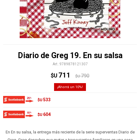
Diario de Greg 19. En su salsa
9789878121307
711
$U
790
$U
10
533
$U
604
$U
En En su salsa, la entrega más reciente de la serie superventas Diario de
Greg, Greg descubre que meter a tropocientos familiares en una casa