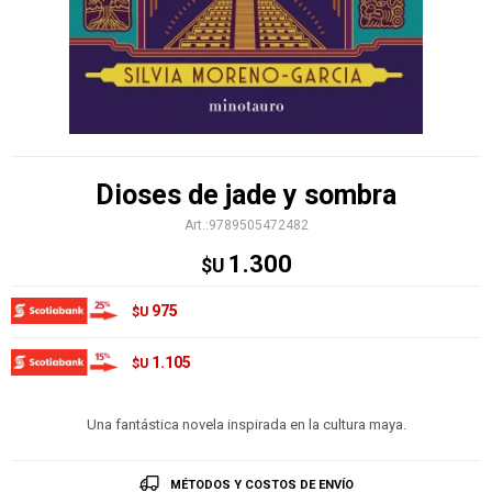
Dioses de jade y sombra
9789505472482
1.300
$U
975
$U
1.105
$U
Una fantástica novela inspirada en la cultura maya.
MÉTODOS Y COSTOS DE ENVÍO