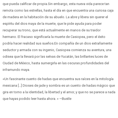
que pueda calificar de propia.Sin embargo, esta nueva vida parece tan
remota como las estrellas, hasta el día en que encuentra una curiosa caja
de madera en la habitación de su abuelo. La abre y libera sin querer el
espíritu del dios maya de la muerte, que le pide ayuda para poder
recuperar su trono, que está actualmente en manos de su traidor
hermano. El fracaso significaría la muerte de Casiopea, pero el éxito
podría hacer realidad sus sueños.En compañía de un dios extrañamente
seductor y armada con su ingenio, Casiopea comienza su aventura, una
odisea que la llevará por las selvas de Yucatán, las brillantes luces de
Ciudad de México, hasta sumergirla en las oscuras profundidades del
inframundo maya.
«Un fascinante cuento de hadas que encuentra sus raíces en la mitología
mexicana […] Dioses de jade y sombra es un cuento de hadas mágico que
gira en torno a la identidad, la libertad y el amor, y que no se parece a nada
que hayas podido leer hasta ahora. » —Bustle