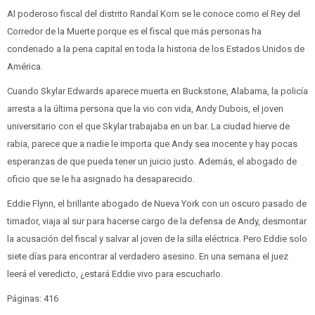
Al poderoso fiscal del distrito Randal Korn se le conoce como el Rey del
Corredor de la Muerte porque es el fiscal que más personas ha
condenado a la pena capital en toda la historia de los Estados Unidos de
América.
Cuando Skylar Edwards aparece muerta en Buckstone, Alabama, la policía
arresta a la última persona que la vio con vida, Andy Dubois, el joven
universitario con el que Skylar trabajaba en un bar. La ciudad hierve de
rabia, parece que a nadie le importa que Andy sea inocente y hay pocas
esperanzas de que pueda tener un juicio justo. Además, el abogado de
oficio que se le ha asignado ha desaparecido.
Eddie Flynn, el brillante abogado de Nueva York con un oscuro pasado de
timador, viaja al sur para hacerse cargo de la defensa de Andy, desmontar
la acusación del fiscal y salvar al joven de la silla eléctrica. Pero Eddie solo
siete días para encontrar al verdadero asesino. En una semana el juez
leerá el veredicto, ¿estará Eddie vivo para escucharlo.
Páginas: 416