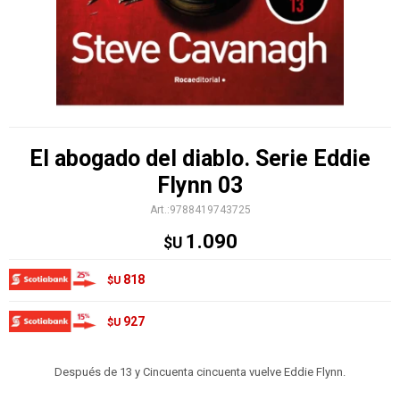
El abogado del diablo. Serie Eddie
Flynn 03
9788419743725
1.090
$U
818
$U
927
$U
Después de 13 y Cincuenta cincuenta vuelve Eddie Flynn.