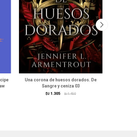
ncipe
Una corona de huesos dorados. De
Ans
law
Sangre y ceniza 03
1.305
$U
1.450
$U