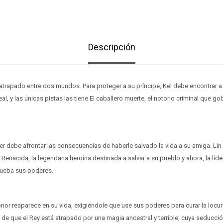
Descripción
atrapado entre dos mundos. Para proteger a su príncipe, Kel debe encontrar a
al, y las únicas pistas las tiene El caballero muerte, el notorio criminal que 
ter debe afrontar las consecuencias de haberle salvado la vida a su amiga. Lin
 Renacida, la legendaria heroína destinada a salvar a su pueblo y ahora, la líd
rueba sus poderes.
onor reaparece en su vida, exigiéndole que use sus poderes para curar la locura
 de que el Rey está atrapado por una magia ancestral y terrible, cuya seducci