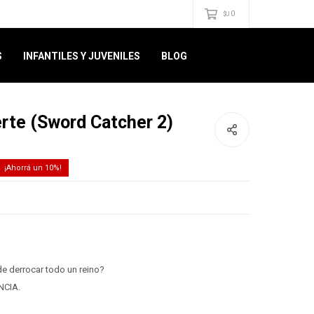
0
$U
S
INFANTILES Y JUVENILES
BLOG
erte (Sword Catcher 2)
10
e derrocar todo un reino?
NCIA.