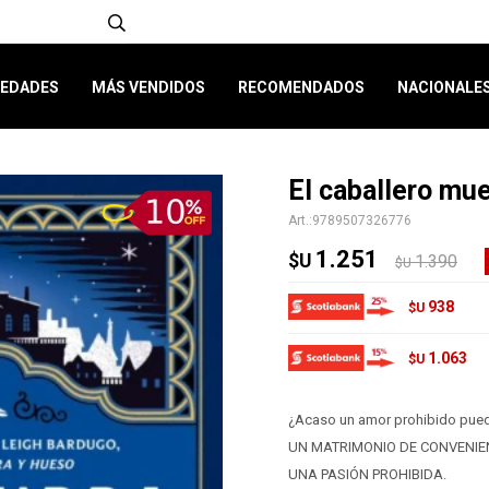
EDADES
MÁS VENDIDOS
RECOMENDADOS
NACIONALE
El caballero mu
9789507326776
1.251
$U
1.390
$U
938
$U
1.063
$U
¿Acaso un amor prohibido pued
UN MATRIMONIO DE CONVENIE
UNA PASIÓN PROHIBIDA.