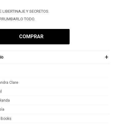
LIBERTINAJE Y SECRETOS.
DERRUMBARLO TODO.
COMPRAR
ÍO
ndra Clare
il
blanda
sía
 Books