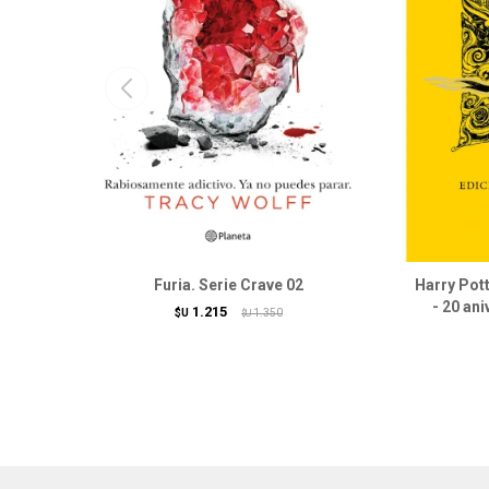
Furia. Serie Crave 02
Harry Pott
- 20 ani
1.215
$U
1.350
$U