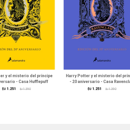
er y el misterio del príncipe
Harry Potter y el misterio del prí
versario - Casa Hufflepuff
- 20 aniversario - Casa Ravenc
1.251
1.251
$U
1.390
$U
1.390
$U
$U