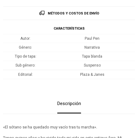
MÉTODOS Y COSTOS DE ENVÍO
CARACTERÍSTICAS
Autor
Paul Pen
Género
Narrativa
Tipo de tapa
Tapa blanda
Sub género
Suspenso
Editorial
Plaza & Janes
Descripción
«El sótano se ha quedado muy vacío tras tu marcha».
Tengo quince años y he vivido toda mi vida en este antiguo faro. Mi