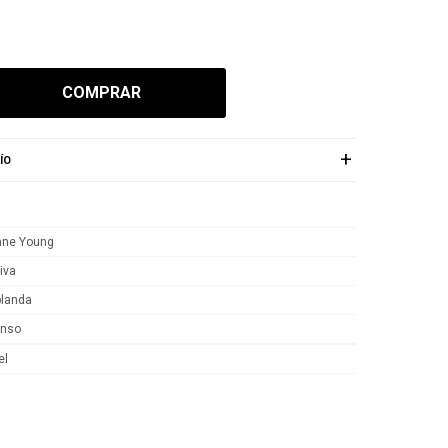
COMPRAR
ÍO
nne Young
iva
blanda
enso
el