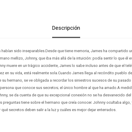
Descripción
 habían sido inseparables.Desde que tiene memoria, James ha compartido u
mano mellizo, Johnny, que iba más allá de la intuición: podía sentir lo que él 
y muere en un trágico accidente, James lo sabe incluso antes de que el telé
ez en su vida, está realmente sola.Cuando James llega al recóndito pueblo de
e su hermano, se ve obligada a recordar los siniestros sucesos de su pasado
ca persona que conoce sus secretos; el único hombre al que ha amado.A medid
nny, se da cuenta de que su excepcional conexión no se ha desvanecido del
 preguntas tiene sobre el hermano que creía conocer. Johnny ocultaba algo, y
 qué secretos deben salir a la luz y cuáles es mejor dejar enterrados.