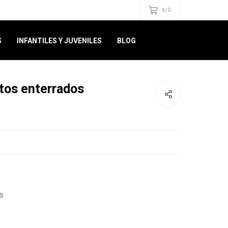
0
$U
S
INFANTILES Y JUVENILES
BLOG
tos enterrados
S