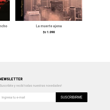
ncho
La muerte ajena
M
1.090
$U
NEWSLETTER
¡Suscribite y recibí todas nuestras novedades!
SUSCRIBIRME