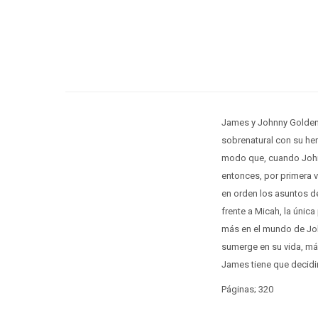
James y Johnny Golden
sobrenatural con su her
modo que, cuando Johnn
entonces, por primera v
en orden los asuntos d
frente a Micah, la úni
más en el mundo de Joh
sumerge en su vida, más
James tiene que decidir
Páginas; 320