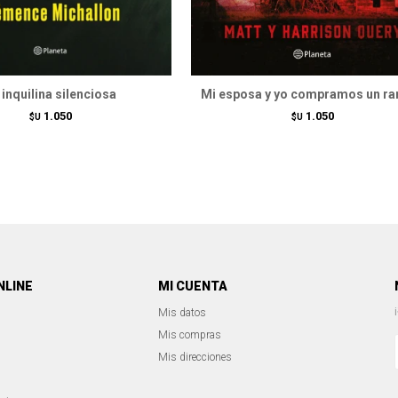
 inquilina silenciosa
Mi esposa y yo compramos un ra
1.050
1.050
$U
$U
NLINE
MI CUENTA
Mis datos
Mis compras
Mis direcciones