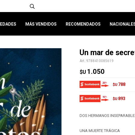
EDADES
MÁS VENDIDOS
RECOMENDADOS
NACIONALE
Un mar de secre
9788410085619
1.050
$U
788
$U
893
$U
DOS HERMANOS INSEPARABLE
UNA MUERTE TRÁGICA