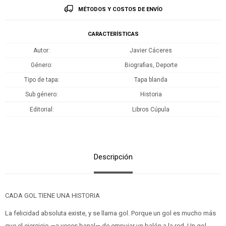
MÉTODOS Y COSTOS DE ENVÍO
CARACTERÍSTICAS
Autor
Javier Cáceres
Género
Biografias, Deporte
Tipo de tapa
Tapa blanda
Sub género
Historia
Editorial
Libros Cúpula
Descripción
CADA GOL TIENE UNA HISTORIA
La felicidad absoluta existe, y se llama gol. Porque un gol es mucho más
que el ejercicio —a veces banal— de empujar un balón a la red. Un gol