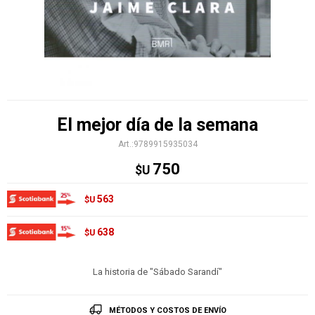
El mejor día de la semana
9789915935034
750
$U
563
$U
638
$U
La historia de "Sábado Sarandí"
MÉTODOS Y COSTOS DE ENVÍO