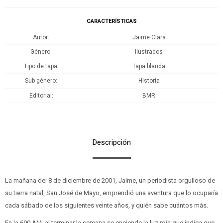
CARACTERÍSTICAS
Autor
Jaime Clara
Género
Ilustrados
Tipo de tapa
Tapa blanda
Sub género
Historia
Editorial
BMR
Descripción
La mañana del 8 de diciembre de 2001, Jaime, un periodista orgulloso de
su tierra natal, San José de Mayo, emprendió una aventura que lo ocuparía
cada sábado de los siguientes veinte años, y quién sabe cuántos más.
En la 690 AM, al terminar la semana se enciende la luz roja que indica que