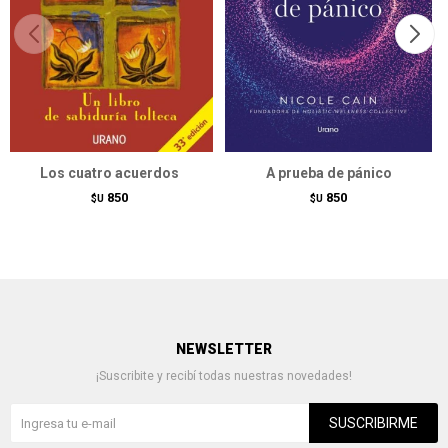
Los cuatro acuerdos
A prueba de pánico
850
850
$U
$U
NEWSLETTER
¡Suscribite y recibí todas nuestras novedades!
SUSCRIBIRME